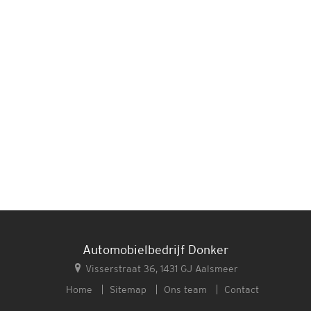
Automobielbedrijf Donker
Visserstraat 36, 1431 GJ Aalsmeer
Home
Sitemap
Ons team
Contact