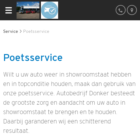
Service
Poetsservice
Poetsservice
Wilt u uw auto weer in showroomstaat hebben
en in topconditie houden, maak dan gebruik van
onze poetsservice. Autobedrijf Donker besteedt
de grootste zorg en aandacht om uw auto in
showroomstaat te brengen en te houden.
Daarbij garanderen wij een schitterend
resultaat.