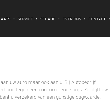
LAATS
SERVICE
SCHADE
OVER ONS
CONTACT
n aan uw auto maar ook aan u. Bij Autobedrijf
rhoud tegen een concurrerende prijs. Zo blijft uw
n bent u verzekerd van een gunstige dagwaarde.