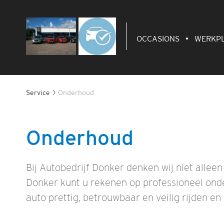
OCCASIONS
WERKP
Service
Onderhoud
Onderhoud
Bij Autobedrijf Donker denken wij niet allee
Donker kunt u rekenen op professioneel onde
auto prettig, betrouwbaar en veilig rijden e