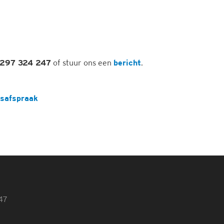
297 324 247
of stuur ons een
bericht
.
safspraak
47