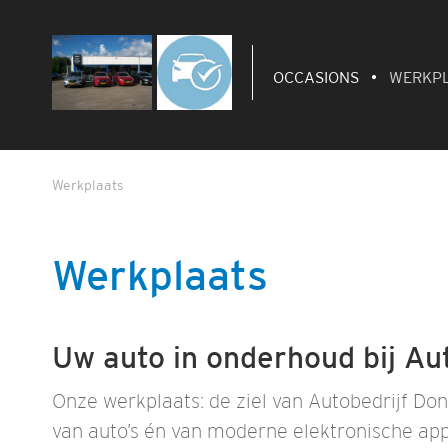
OCCASIONS
WERKP
Werkplaats
Werkplaats
Uw auto in onderhoud bij Au
Onze werkplaats: de ziel van Autobedrijf D
van auto’s én van moderne elektronische app