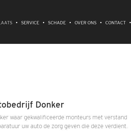
LAATS
SERVICE
SCHADE
OVER ONS
CONTACT
tobedrijf Donker
onker waar gekwalificeerde monteurs met verstand
aratuur uw auto de zorg geven die deze verdient.